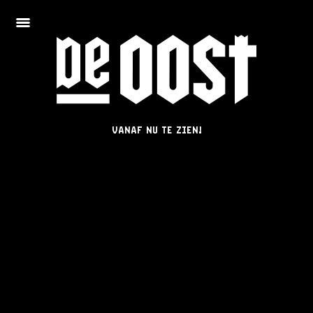
Vanaf nu te zien!